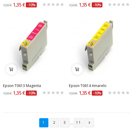
1,35 €
1,35 €
1,50 €
-10%
1,50 €
-10%
Epson T0613 Magenta
Epson T0614 Amarelo
1,35 €
1,35 €
1,50 €
-10%
1,50 €
-10%
…
1
2
3
11
