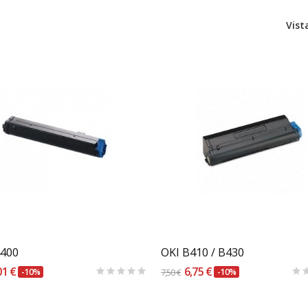
Vist
Carrinho
Carrinho
4400
OKI B410 / B430
01 €
6,75 €
-10%
7,50 €
-10%