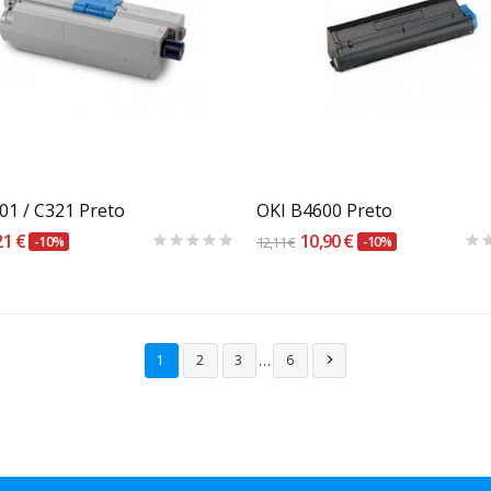
Carrinho
Carrinho
01 / C321 Preto
OKI B4600 Preto
21 €
10,90 €
-10%
12,11 €
-10%
…
1
2
3
6
