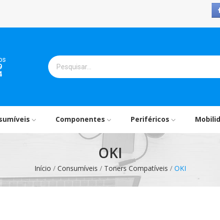
os
9
4
sumíveis
Componentes
Periféricos
Mobili
OKI
Início
Consumíveis
Toners Compatíveis
OKI