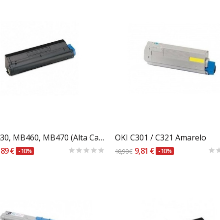
Carrinho
Carrinho
OKI B430, MB460, MB470 (Alta Capacidade)
OKI C301 / C321 Amarelo
,89 €
9,81 €
-10%
10,90 €
-10%