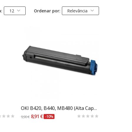
a:
12
Ordenar por:
Relevância
Carrinho
OKI B420, B440, MB480 (Alta Capacidade)
8,91 €
9,90 €
-10%