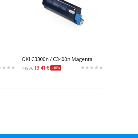
Carrinho
OKI C3300n / C3400n Magenta
13,41 €
14,90 €
-10%