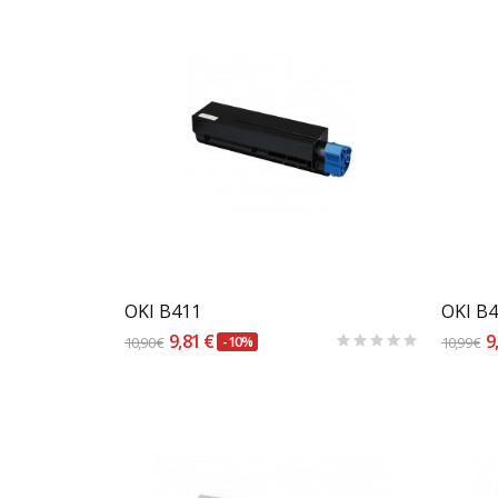
Carrinho
OKI B411
9,81 €
9
10,90 €
-10%
10,99 €