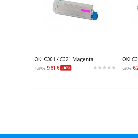
Carrinho
OKI C301 / C321 Magenta
OKI C3
9,81 €
6,
10,90 €
-10%
6,90 €