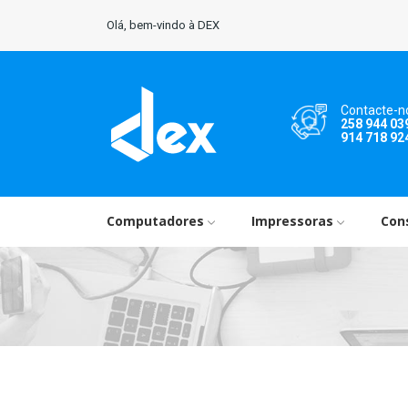
Olá, bem-vindo à DEX
Contacte-n
258 944 03
914 718 92
Computadores
Impressoras
Con