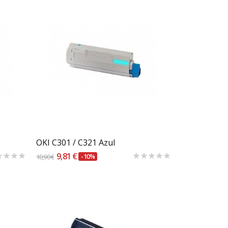
Carrinho
OKI C301 / C321 Azul
9,81 €
10,90 €
-10%