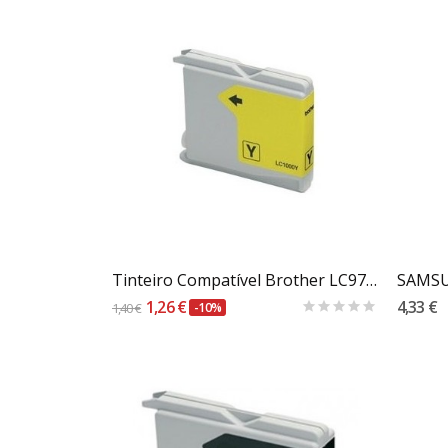
Carrinho
Tinteiro Compatível Brother LC970Y / 1000Y Amarelo
SAMSU
1,26 €
4,33 €
1,40 €
-10%