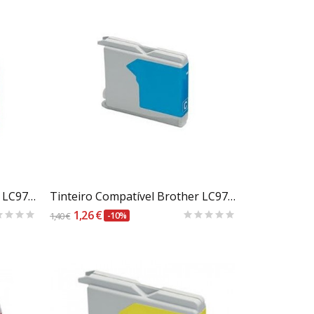
Carrinho
Tinteiro Compatível Brother LC970M / 1000M Magenta
Tinteiro Compatível Brother LC970C / 1000C Azul
1,26 €
1,40 €
-10%