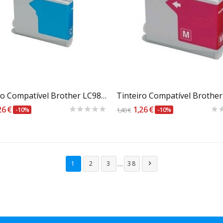
Carrinho
Carrinho
Tinteiro Compatível Brother LC980C / 1100C Azul
26 €
1,26 €
-10%
1,40 €
-10%
…
1
2
3
38
