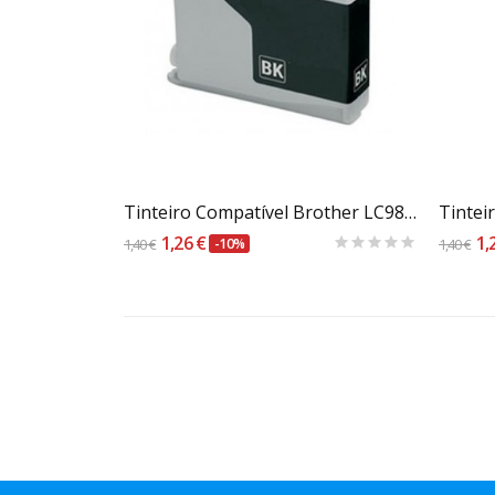
Carrinho
Tinteiro Compatível Brother LC980BK / 1100BK Preto
1,26 €
1,
1,40 €
-10%
1,40 €