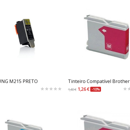
Carrinho
Carrinho
NG M215 PRETO
1,26 €
1,40 €
-10%