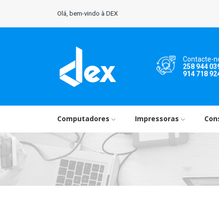
Olá, bem-vindo à DEX
Contacte-n
258 944 03
914 718 92
Computadores
Impressoras
Con