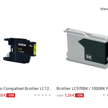
Vist
Carrinho
Carrinho
Tinteiro Compatível Brother LC1220 / 1240Y Amarelo
Brother LC970BK / 1000BK 
26 €
1,26 €
-10%
1,40 €
-10%