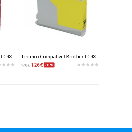
Carrinho
Tinteiro Compatível Brother LC980M / 1100M Magenta
Tinteiro Compatível Brother LC980Y / 1100Y Amarelo
1,26 €
1,40 €
-10%