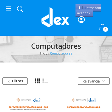
Entrar com
Facebook
0
Computadores
Início
Computadores
Filtros
Relevância