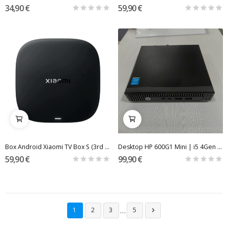
34,90 €
59,90 €
Box Android Xiaomi TV Box S (3rd Gen) 2GB/32GB...
Desktop HP 600G1 Mini | i5 4Gen | 8GB DDR4 |...
59,90 €
99,90 €
…
1
2
3
5
