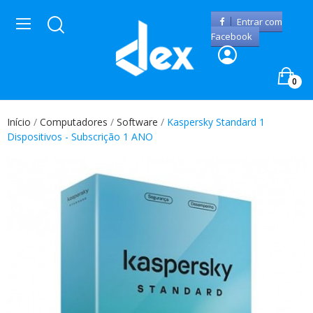
Entrar com
Facebook
0
Início
Computadores
Software
Kaspersky Standard 1
Dispositivos - Subscrição 1 ANO