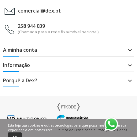
comercial@dex.pt
258 944 039
(Chamada para a rede fixa/móvel nacional)
A minha conta

Informação

Porquê a Dex?

Esta loja usa cookies e outras tecnologias para que possamos melhorar sua
experiência em nossos sites. |
Política de Privacidade e Proteção de Dados
0
0