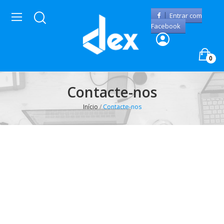
Entrar com
Facebook
0
Contacte-nos
Início
Contacte-nos