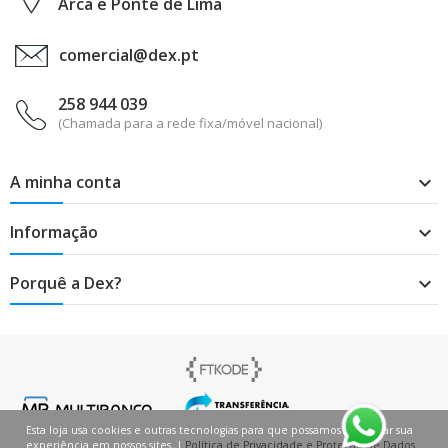
Arca e Ponte de Lima
comercial@dex.pt
258 944 039
(Chamada para a rede fixa/móvel nacional)
A minha conta

Informação

Porquê a Dex?

Esta loja usa cookies e outras tecnologias para que possamos melhorar sua
experiência em nossos sites. |
Política de Privacidade e Proteção de Dados