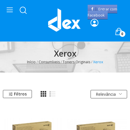
Entrar com
Facebook
0
Xerox
Início
Consumíveis
Toners Originais
Xerox
Filtros
Relevância