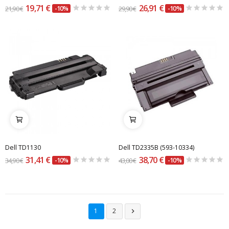
19,71 €
26,91 €
21,90 €
-10%
29,90 €
-10%
Dell TD1130
Dell TD2335B (593-10334)
31,41 €
38,70 €
34,90 €
-10%
43,00 €
-10%
1
2
