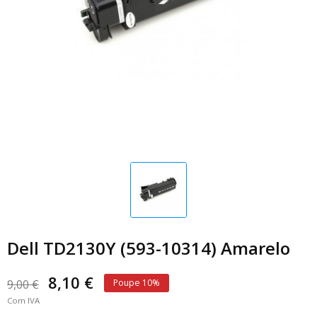
Dell TD2130Y (593-10314) Amarelo
8,10 €
9,00 €
Poupe 10%
Com IVA