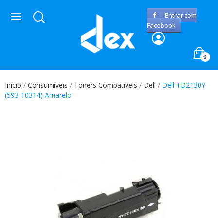
Entrar com
Facebook
0
Início
Consumíveis
Toners Compatíveis
Dell
Dell TD2130Y
(593-10314) Amarelo