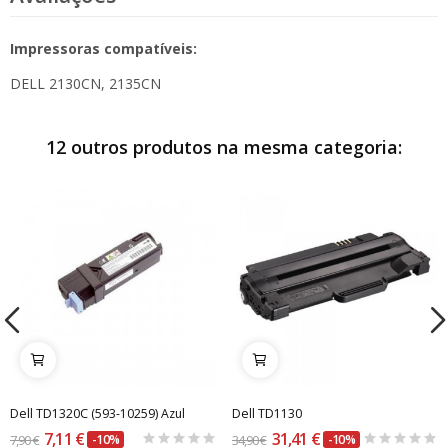
Impressoras compatíveis:
DELL 2130CN, 2135CN
12 outros produtos na mesma categoria:
Dell TD1320C (593-10259) Azul
Dell TD1130
7,11 €
31,41 €
7,90 €
-10%
34,90 €
-10%