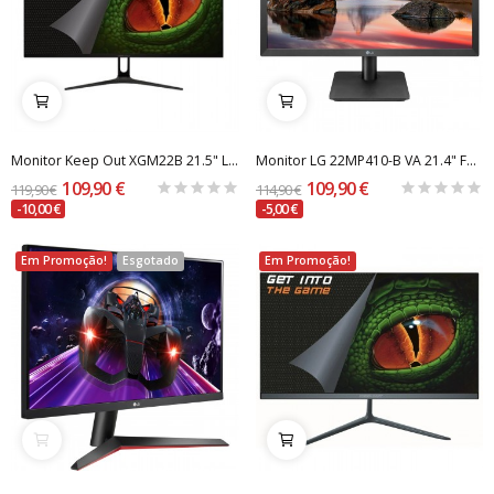
Monitor Keep Out XGM22B 21.5" LED FullHD 75Hz
Monitor LG 22MP410-B VA 21.4" FHD 16:9 60Hz
109,90 €
109,90 €
119,90 €
114,90 €
-10,00 €
-5,00 €
Em Promoção!
Esgotado
Em Promoção!