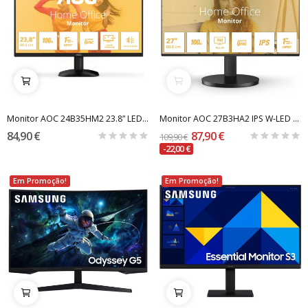
Monitor AOC 24B35HM2 23.8” LED FHD 4 ms 100 Hz
Monitor AOC 27B3HA2 IPS W-LED 27" FHD 16:9...
84,90 €
87,90 €
109,90 €
-22,00 €
Em Promoção!
Em Promoção!