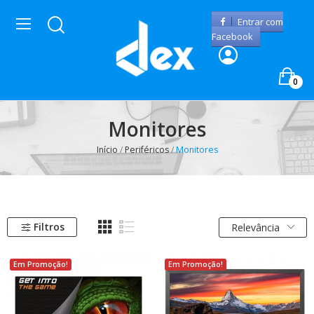
Entrar com
Facebook
0
Monitores
Início
Periféricos
Monitores
Filtros
Relevância
Em Promoção!
Em Promoção!