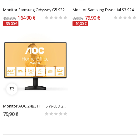
Monitor Samsung Odyssey G5 S32CG554EU 32" LED...
Monitor Samsung Essential S3 S24D300GAU 24" LED...
164,90 €
79,90 €
199,90 €
89,90 €
-35,00 €
-10,00 €
Monitor AOC 24B31H IPS W-LED 23.8" FHD 16:9...
79,90 €