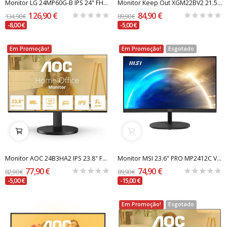
Monitor LG 24MP60G-B IPS 24" FHD 16:9 75Hz...
Monitor Keep Out XGM22BV2 21.5" LED FullHD 75Hz
126,90 €
84,90 €
134,90 €
89,90 €
-8,00 €
-5,00 €
Em Promoção!
Em Promoção!
Esgotado
Monitor AOC 24B3HA2 IPS 23.8" FHD 16:9 100Hz...
Monitor MSI 23.6" PRO MP2412C VA FHD 16:9 Curvo...
77,90 €
74,90 €
82,90 €
89,90 €
-5,00 €
-15,00 €
Em Promoção!
Esgotado