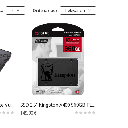
ta:
4
Ordenar por:
Relevância
Carrinho
SSD 2.5" TEAMGROUP T-Force Vulcan Z 512GB TLC...
SSD 2.5" Kingston A400 960GB TLC NAND SATA III...
149,90 €