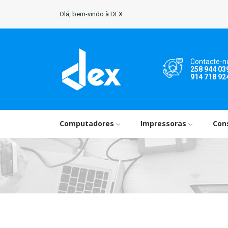
Olá, bem-vindo à DEX
Contacte-n
258 944 03
914 718 92
Computadores
Impressoras
Con