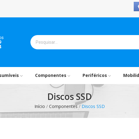
os
9
4
sumíveis
Componentes
Periféricos
Mobili
Discos SSD
Início
Componentes
Discos SSD