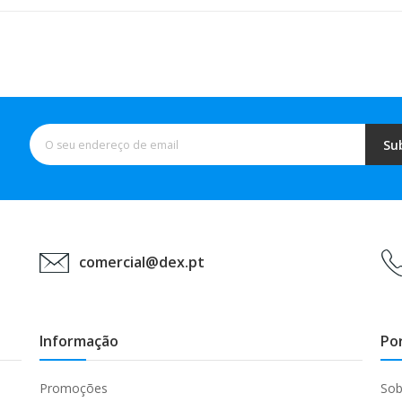
Su
comercial@dex.pt
Informação
Po
Promoções
Sob