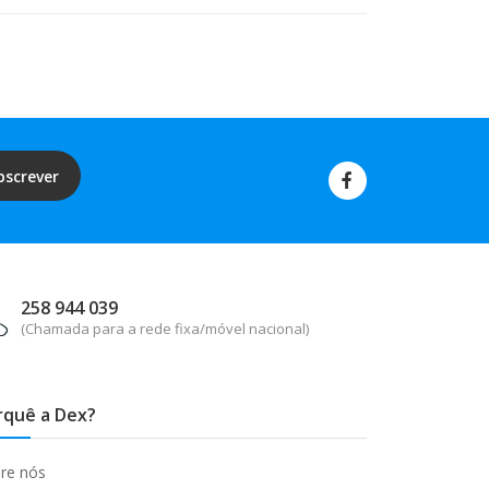
bscrever
258 944 039
(Chamada para a rede fixa/móvel nacional)
rquê a Dex?
re nós