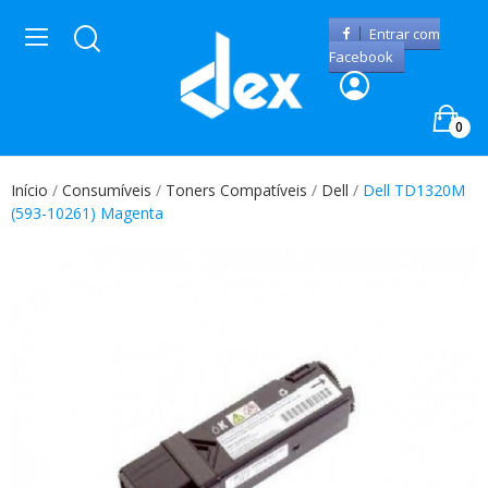
Entrar com
Facebook
0
Início
Consumíveis
Toners Compatíveis
Dell
Dell TD1320M
(593-10261) Magenta