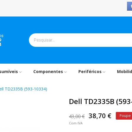
os
9
4
sumíveis
Componentes
Periféricos
Mobili
ell TD2335B (593-10334)
Dell TD2335B (593
38,70 €
43,00 €
Poupe
Com IVA