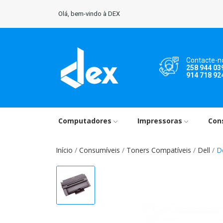
Olá, bem-vindo à DEX
Contacte-n
258 944 03
914 718 92
Computadores
Impressoras
Con
Início
Consumíveis
Toners Compatíveis
Dell
D