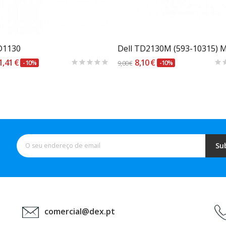
Carrinho
Carrinho
D1130
1,41 €
8,10 €
-10%
9,00 €
-10%
Su
comercial@dex.pt