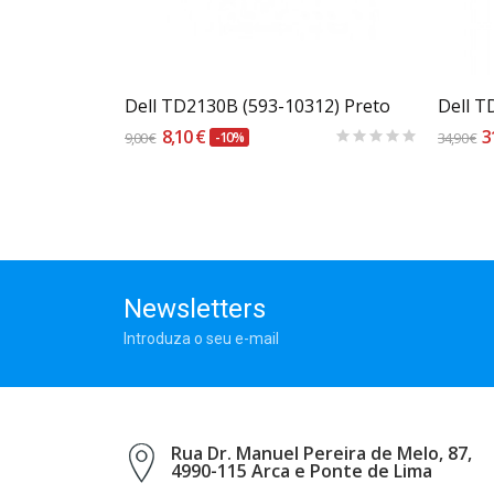
Carrinho
10) Preto
Dell TD2130B (593-10312) Preto
Dell T
8,10 €
3
9,00 €
-10%
34,90 €
Newsletters
Introduza o seu e-mail
Rua Dr. Manuel Pereira de Melo, 87,
4990-115 Arca e Ponte de Lima