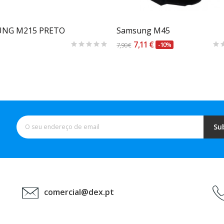
NG M215 PRETO
Samsung M45
7,11 €
7,90 €
-10%
Su
comercial@dex.pt