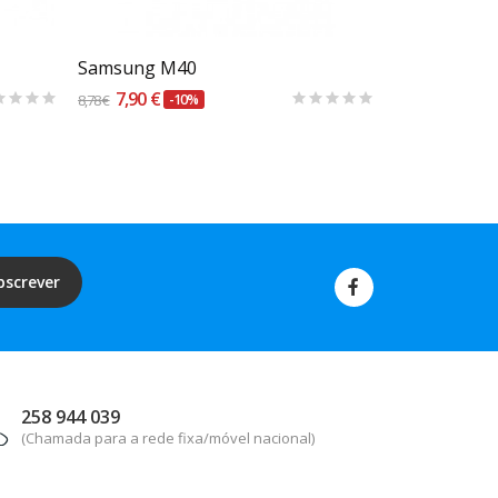
Samsung M40
Samsung M
7,90 €
11,90 €
8,78 €
-10%
13,22 €
bscrever
258 944 039
(Chamada para a rede fixa/móvel nacional)