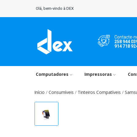
Olá, bem-vindo à DEX
Contacte-n
258 944 03
914 718 92
Computadores
Impressoras
Con
Início
Consumíveis
Tinteiros Compatíveis
Sams