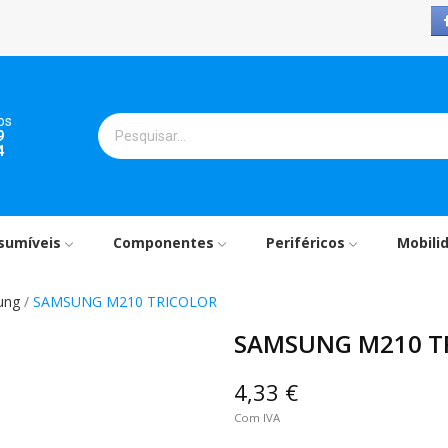
os
9
4
sumíveis
Componentes
Periféricos
Mobili
ung
SAMSUNG M210 TRICOLOR
SAMSUNG M210 T
4,33 €
Com IVA