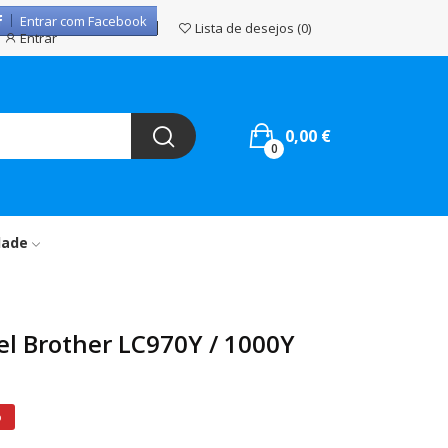
Entrar com Facebook
Lista de desejos
0
Entrar
0,00 €
0
dade
el Brother LC970Y / 1000Y
%