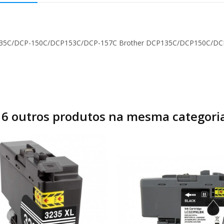
-135C/DCP-150C/DCP153C/DCP-157C Brother DCP135C/DCP150C/DCP
C
16 outros produtos na mesma categoria