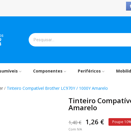
os
9
4
sumíveis
Componentes
Periféricos
Mobili
er
Tinteiro Compatível Brother LC970Y / 1000Y Amarelo
Tinteiro Compatív
Amarelo
1,26 €
1,40 €
Poupe 10
Com IVA