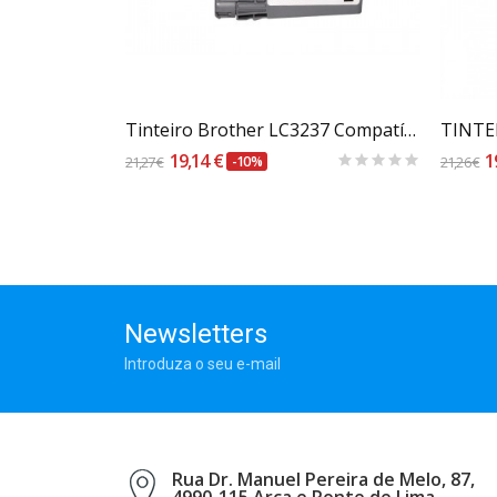
Carrinho
Tinteiro Brother Compatível LC227 XL (Nova...
Tinteiro Brother LC3237 Compatível Preto
19,14 €
1
21,27 €
-10%
21,26 €
Newsletters
Introduza o seu e-mail
Rua Dr. Manuel Pereira de Melo, 87,