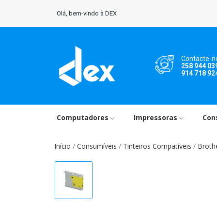
Olá, bem-vindo à DEX
Contacte-n
258 944 03
914 718 92
Computadores
Impressoras
Con
Início
Consumíveis
Tinteiros Compatíveis
Broth