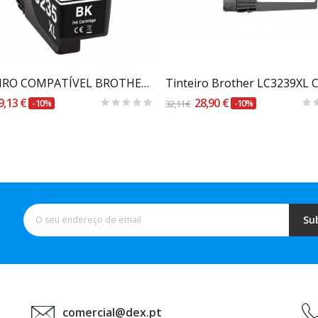
Carrinho
Carrinho
TINTEIRO COMPATÍVEL BROTHER LC3235XL/LC3233 PRETO
9,13 €
28,90 €
-10%
32,11 €
-10%
Su
comercial@dex.pt