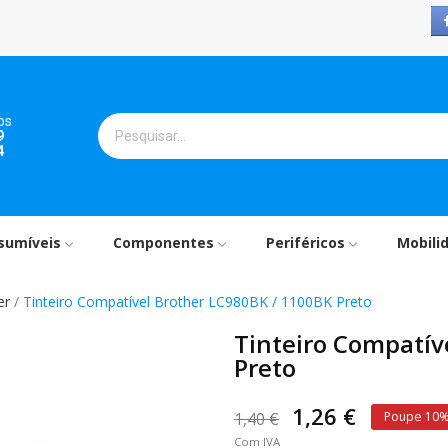
os
9
4
sumíveis
Componentes
Periféricos
Mobili
er
Tinteiro Compatível Brother LC980BK / 1100BK Preto
Tinteiro Compatív
Preto
1,26 €
1,40 €
Poupe 10
Com IVA