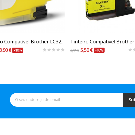
Carrinho
Carrinho
Tinteiro Compatível Brother LC3239 XL Amarelo
8,90 €
5,50 €
-10%
6,11 €
-10%
Su