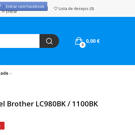
Entrar com Facebook
Lista de desejos
0
Entrar
0,00 €
0
dade
el Brother LC980BK / 1100BK
%