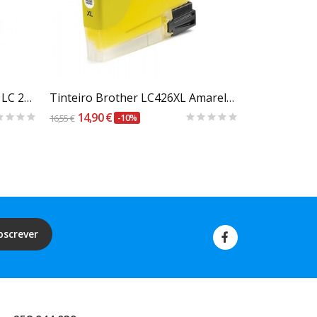
Carrinho
Tinteiro Compatível Brother LC 225Y Amarelo
Tinteiro Brother LC426XL Amarelo - Compatível
14,90 €
17,89 €
16,55 €
-10%
19,88 €
bscrever