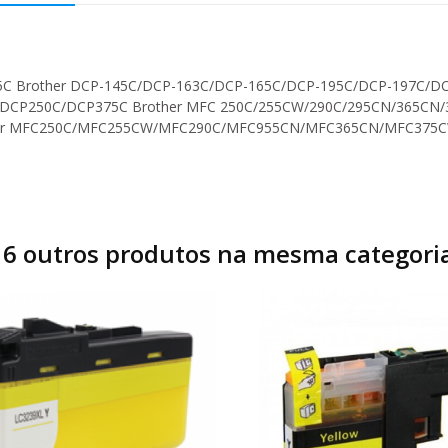
75C Brother DCP-145C/DCP-163C/DCP-165C/DCP-195C/DCP-197C/DC
CP250C/DCP375C Brother MFC 250C/255CW/290C/295CN/365CN/
her MFC250C/MFC255CW/MFC290C/MFC955CN/MFC365CN/MFC375
16 outros produtos na mesma categoria