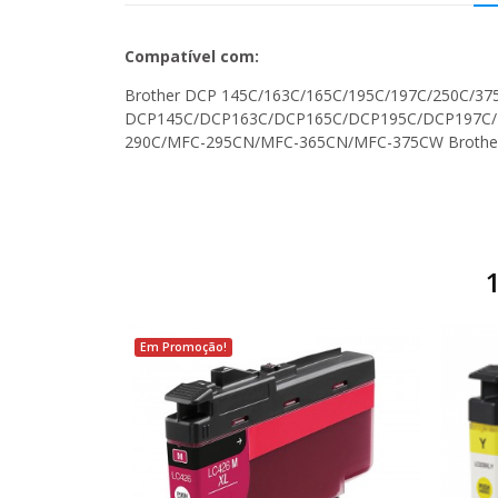
Compatível com:
Brother DCP 145C/163C/165C/195C/197C/250C/3
DCP145C/DCP163C/DCP165C/DCP195C/DCP197C/D
290C/MFC-295CN/MFC-365CN/MFC-375CW Brot
Em Promoção!