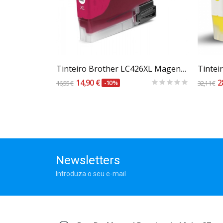
Carrinho
Tinteiro Brother Compatível LC3213 / LC3211...
Tinteiro Brother LC426XL Magenta - Compatível
14,90 €
2
16,55 €
-10%
32,11 €
Newsletters
Introduza o seu e-mail