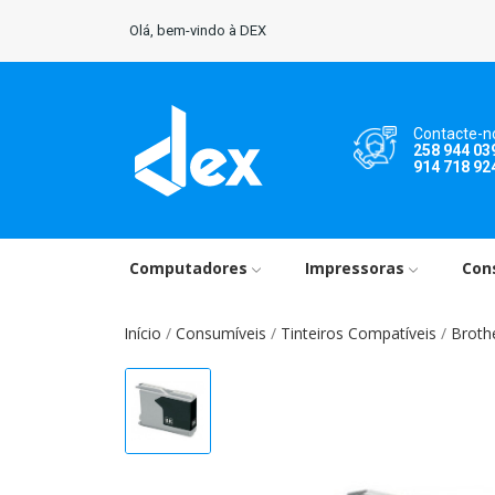
Olá, bem-vindo à DEX
Contacte-n
258 944 03
914 718 92
Computadores
Impressoras
Con
Início
Consumíveis
Tinteiros Compatíveis
Broth