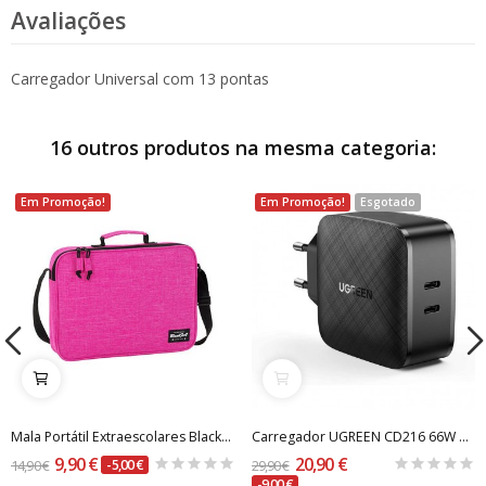
Avaliações
Carregador Universal com 13 pontas
16 outros produtos na mesma categoria:
Em Promoção!
Em Promoção!
Esgotado
Mala Portátil Extraescolares Blackfit8 Pink
Carregador UGREEN CD216 66W PD Fast Charger...
9,90 €
20,90 €
14,90 €
-5,00 €
29,90 €
-9,00 €