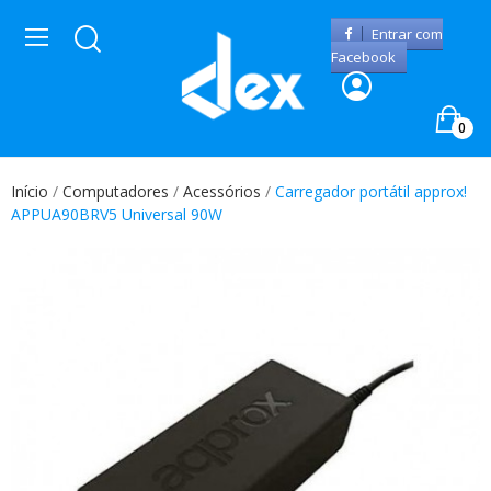
Entrar com
Facebook
0
Início
Computadores
Acessórios
Carregador portátil approx!
APPUA90BRV5 Universal 90W