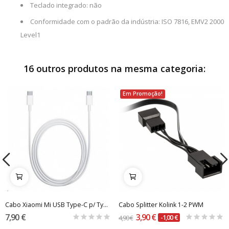
Teclado integrado: não
Conformidade com o padrão da indústria: ISO 7816, EMV2 2000
Level1
16 outros produtos na mesma categoria:
Em Promoção!
Cabo Xiaomi Mi USB Type-C p/ Type-C 1.5m Branco
Cabo Splitter Kolink 1-2 PWM
7,90 €
3,90 €
4,90 €
-1,00 €