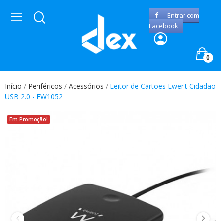
Entrar com
Facebook
0
Início
Periféricos
Acessórios
Leitor de Cartões Ewent Cidadão
USB 2.0 - EW1052
Em Promoção!