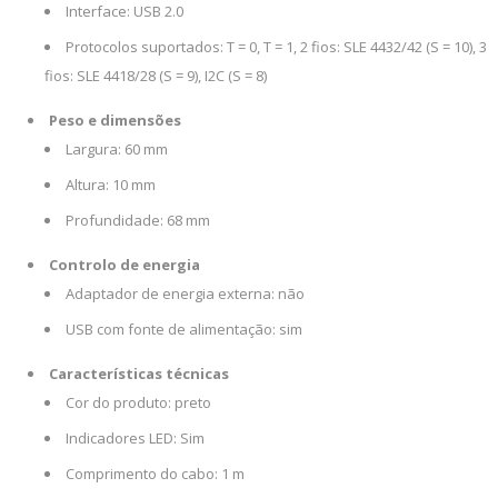
Interface: USB 2.0
Protocolos suportados: T = 0, T = 1, 2 fios: SLE 4432/42 (S = 10), 3
fios: SLE 4418/28 (S = 9), I2C (S = 8)
Peso e dimensões
Largura: 60 mm
Altura: 10 mm
Profundidade: 68 mm
Controlo de energia
Adaptador de energia externa: não
USB com fonte de alimentação: sim
Características técnicas
Cor do produto: preto
Indicadores LED: Sim
Comprimento do cabo: 1 m