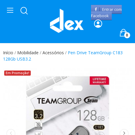
Entrar com
Facebook
0
Início
Mobilidade
Acessórios
Pen Drive TeamGroup C183
128Gb USB3.2
Em Promoção!