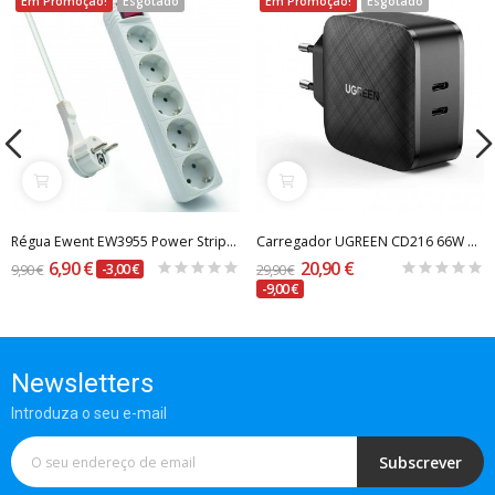
Em Promoção!
Esgotado
Em Promoção!
Esgotado
Régua Ewent EW3955 Power Strip 5 Tomadas Schuko...
Carregador UGREEN CD216 66W PD Fast Charger...
6,90 €
20,90 €
9,90 €
-3,00 €
29,90 €
-9,00 €
Newsletters
Introduza o seu e-mail
Subscrever