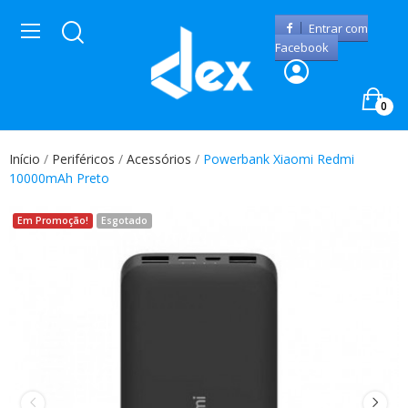
Entrar com
Facebook
0
Início
Periféricos
Acessórios
Powerbank Xiaomi Redmi
10000mAh Preto
Em Promoção!
Esgotado