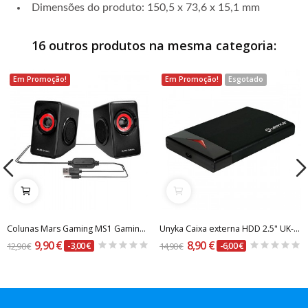
Dimensões do produto:
150,5 x 73,6 x 15,1 mm
16 outros produtos na mesma categoria:
Em Promoção!
Em Promoção!
Esgotado
Colunas Mars Gaming MS1 Gaming Stereo 2.0 10W Peak
Unyka Caixa externa HDD 2.5" UK-25303 USB 3.1...
9,90 €
8,90 €
12,90 €
-3,00 €
14,90 €
-6,00 €