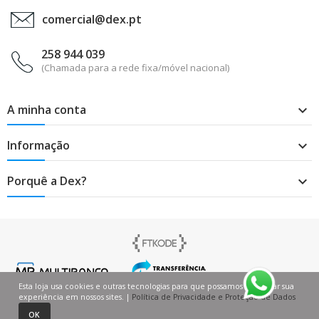
comercial@dex.pt
258 944 039
(Chamada para a rede fixa/móvel nacional)
A minha conta

Informação

Porquê a Dex?

Esta loja usa cookies e outras tecnologias para que possamos melhorar sua
experiência em nossos sites. |
Política de Privacidade e Proteção de Dados
0
0
OK