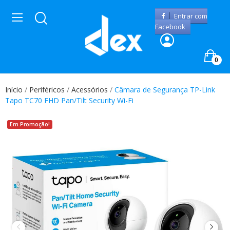
Entrar com
Facebook
0
Início
Periféricos
Acessórios
Câmara de Segurança TP-Link
Tapo TC70 FHD Pan/Tilt Security Wi-Fi
Em Promoção!