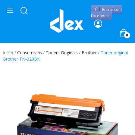
Entrar com
Facebook
0
Início
Consumíveis
Toners Originais
Brother
Toner original
Brother TN-320BK