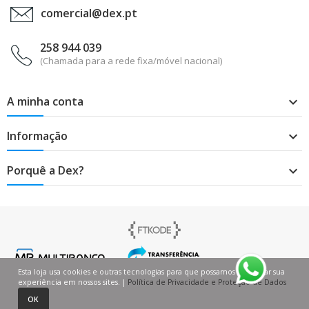
comercial@dex.pt
258 944 039
(Chamada para a rede fixa/móvel nacional)
A minha conta

Informação

Porquê a Dex?

Esta loja usa cookies e outras tecnologias para que possamos melhorar sua
experiência em nossos sites. |
Política de Privacidade e Proteção de Dados
0
0
OK
Página inicial
Carrinho de compras
Lista de desejos