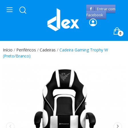
Entrar com
Facebook
0
Início
Periféricos
Cadeiras
Cadeira Gaming Trophy W
(Preto/Branco)