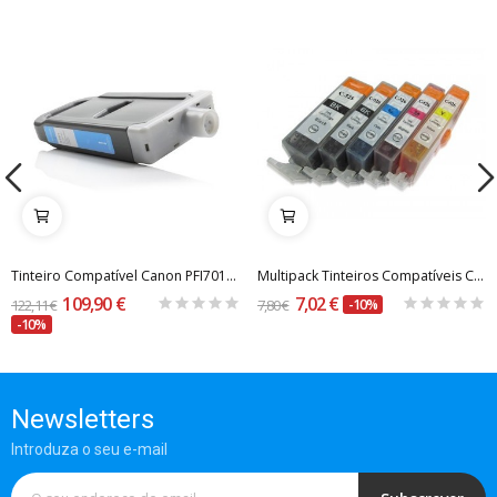
Tinteiro Compatível Canon PFI701/PFI301 Ciano...
Multipack Tinteiros Compatíveis Canon PGI-525BK...
109,90 €
7,02 €
122,11 €
7,80 €
-10%
-10%
Newsletters
Introduza o seu e-mail