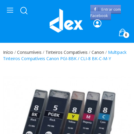
Entrar com
Facebook
0
Início
Consumíveis
Tinteiros Compatíveis
Canon
Multipack
Tinteiros Compatíveis Canon PGI-8BK / CLI-8 BK-C-M-Y