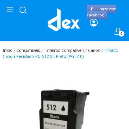
Entrar com
Facebook
0
Início
Consumíveis
Tinteiros Compatíveis
Canon
Tinteiro
Canon Reciclado PG-512 XL Preto (PG-510)