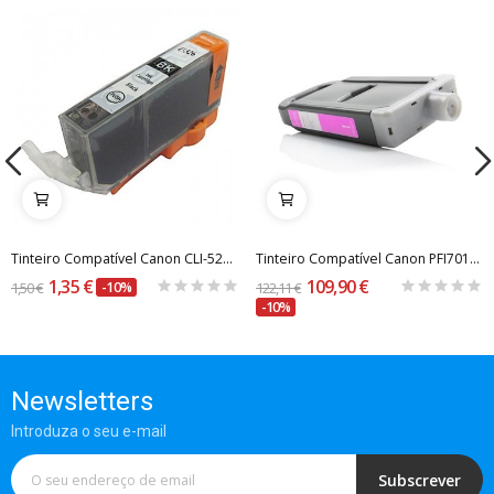
Tinteiro Compatível Canon CLI-526BK Preto
Tinteiro Compatível Canon PFI701/PFI301 Magenta...
1,35 €
109,90 €
1,50 €
-10%
122,11 €
-10%
Newsletters
Introduza o seu e-mail
Subscrever