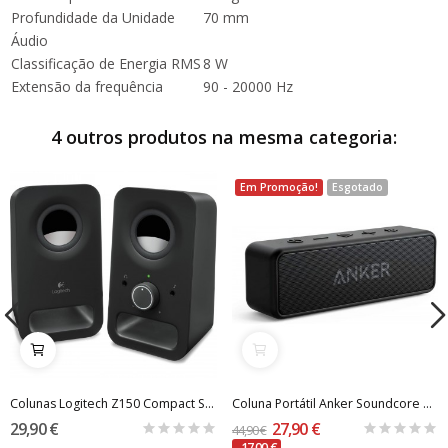
Profundidade da Unidade
70 mm
Áudio
Classificação de Energia RMS
8 W
Extensão da frequência
90 - 20000 Hz
4 outros produtos na mesma categoria:
Em Promoção!
Esgotado
Colunas Logitech Z150 Compact Stereo 2.0 6W...
Coluna Portátil Anker Soundcore 2 B2C 12W -...
29,90 €
27,90 €
44,90 €
-17,00 €