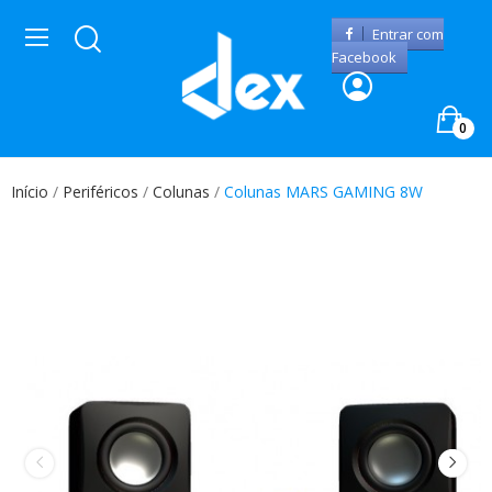
Entrar com
Facebook
0
Início
Periféricos
Colunas
Colunas MARS GAMING 8W