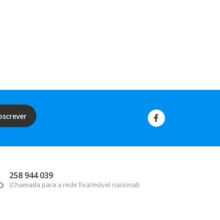
bscrever
258 944 039
(Chamada para a rede fixa/móvel nacional)