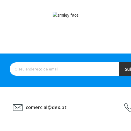
Su
comercial@dex.pt