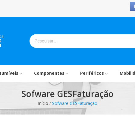
os
9
4
sumíveis
Componentes
Periféricos
Mobili
Sofware GESFaturação
Início
Sofware GESFaturação