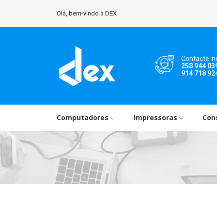
Olá, bem-vindo à DEX
Contacte-n
258 944 03
914 718 92
Computadores
Impressoras
Con