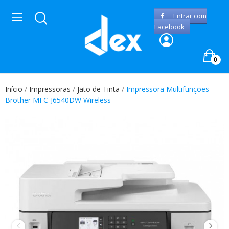
Entrar com
Facebook
0
Início
Impressoras
Jato de Tinta
Impressora Multifunções
Brother MFC-J6540DW Wireless