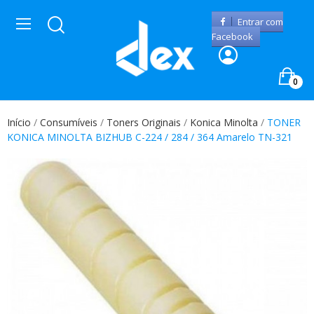
Entrar com
Facebook
0
Início
Consumíveis
Toners Originais
Konica Minolta
TONER
KONICA MINOLTA BIZHUB C-224 / 284 / 364 Amarelo TN-321