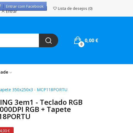
Entrar com Facebook
Lista de desejos
0
Entrar
0,00 €
0
dade
Tapete 350x250x3 - MCP118PORTU
NG 3em1 - Teclado RGB
4000DPI RGB + Tapete
118PORTU
4,00 €