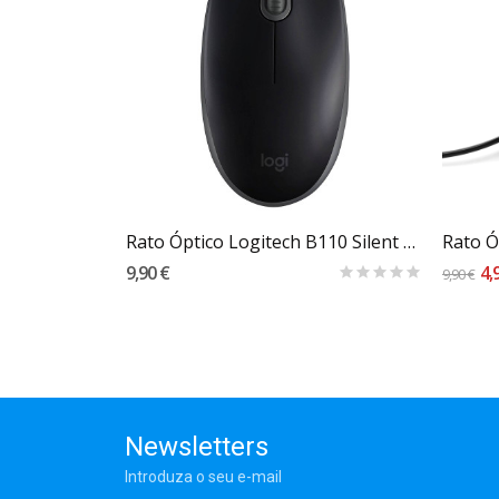
Carrinho
Rato Ergonómico Wireless NGS BEEBLACK
Rato Óptico Logitech B110 Silent 1000DPI Preto
Rato Ó
9,90 €
4,
9,90 €
Newsletters
Introduza o seu e-mail