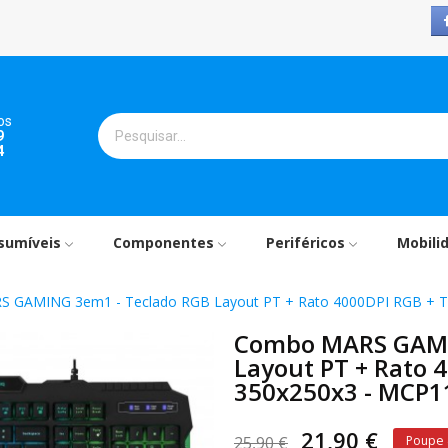
os
9
4
sumíveis
Componentes
Periféricos
Mobili
 GAMING 3em1 - Teclado RGB Layout PT + Rato 4000DPI RGB + 
Combo MARS GAMI
Layout PT + Rato 
350x250x3 - MCP
21,90 €
25,90 €
Poupe 