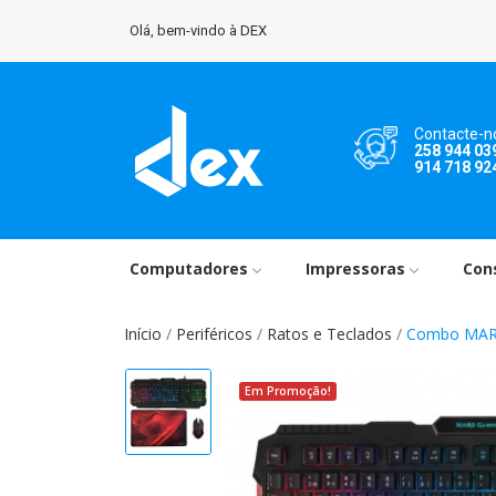
Olá, bem-vindo à DEX
Contacte-n
258 944 03
914 718 92
Computadores
Impressoras
Con
Início
Periféricos
Ratos e Teclados
Combo MARS
Em Promoção!