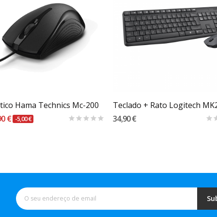
Carrinho
tico Hama Technics Mc-200
90 €
34,90 €
-5,00 €
Su