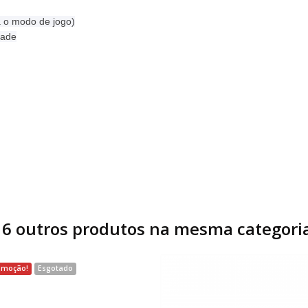
a o modo de jogo)
dade
16 outros produtos na mesma categoria
omoção!
Esgotado