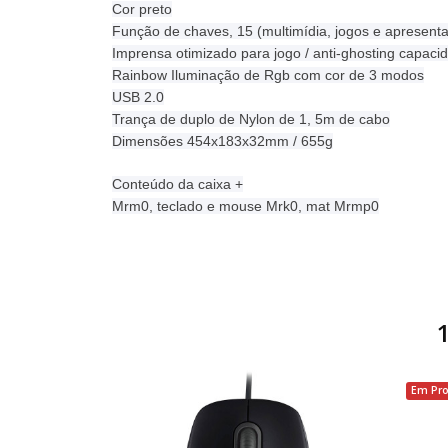
Cor preto
Função de chaves, 15 (multimídia, jogos e apresent
Imprensa otimizado para jogo / anti-ghosting capaci
Rainbow Iluminação de Rgb com cor de 3 modos
USB 2.0
Trança de duplo de Nylon de 1, 5m de cabo
Dimensões 454x183x32mm / 655g
Conteúdo da caixa +
Mrm0, teclado e mouse Mrk0, mat Mrmp0
Em Pr