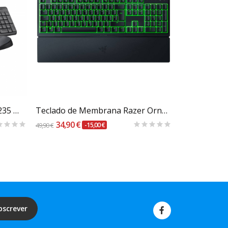
Carrinho
Teclado + Rato Logitech MK235 Wireless PT
Teclado de Membrana Razer Ornata V3 X Chroma...
34,90 €
14,90 €
49,90 €
-15,00 €
bscrever