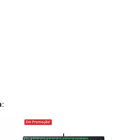
:
Em Promoção!