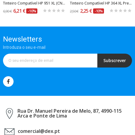
Tinteiro Compatível HP 951 XL (CN046AE) Azul
Tinteiro Compatível HP 364 XL Preto Fotográfico...
6,21 €
2,25 €
6,90 €
-10%
2,50 €
-10%
Newsletters
Introduza o seu e-mail
Subscrever
Rua Dr. Manuel Pereira de Melo, 87, 4990-115
Arca e Ponte de Lima
comercial@dex.pt