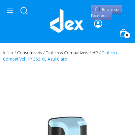
Entrar com
Facebook
0
Início
Consumíveis
Tinteiros Compatíveis
HP
Tinteiro
Compatível HP 363 XL Azul Claro