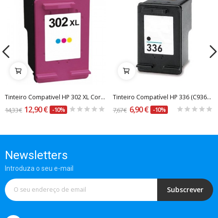
Tinteiro Compativel HP 302 XL Cor (F6U67AE)
Tinteiro Compatível HP 336 (C9362EE) Preto
12,90 €
6,90 €
14,33 €
-10%
7,67 €
-10%
Newsletters
Introduza o seu e-mail
Subscrever