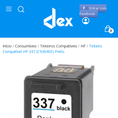
Entrar com
Facebook
0
Início
Consumíveis
Tinteiros Compatíveis
HP
Tinteiro
Compatível HP 337 (C9364EE) Preto