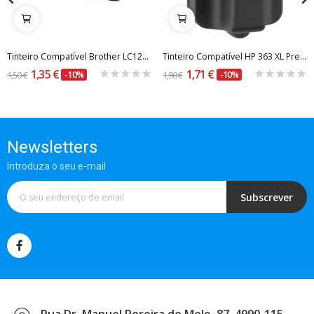
Tinteiro Compatível Brother LC1280C Azul
Tinteiro Compatível HP 363 XL Preto
1,35 €
1,71 €
1,50 €
-10%
1,90 €
-10%
Newsletters
Introduza o seu e-mail
Subscrever