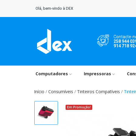
Olá, bem-vindo à DEX
Contacte-n
258 944 03
914 718 92
Computadores
Impressoras
Con
Início
Consumíveis
Tinteiros Compatíveis
Tinte
Em Promoção!