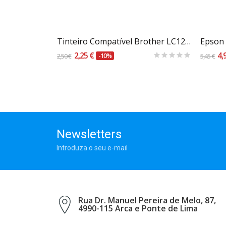
Carrinho
P 88 Amarelo
Tinteiro Compatível Brother LC1280BK Preto
Epson
2,25 €
4,
2,50 €
-10%
5,45 €
Newsletters
Introduza o seu e-mail
Rua Dr. Manuel Pereira de Melo, 87,
4990-115 Arca e Ponte de Lima