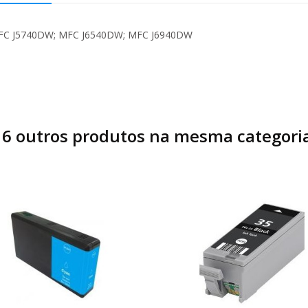
MFC J5740DW; MFC J6540DW; MFC J6940DW
16 outros produtos na mesma categoria