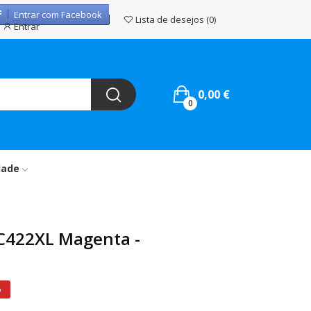
Entrar com Facebook
Lista de desejos
0
Entrar
0,00 €
0
dade
LC422XL Magenta -
%