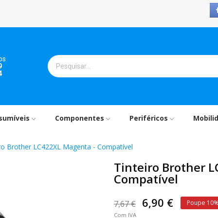
os
9
4
sumíveis
Componentes
Periféricos
Mobili
iro Brother LC422XL Magenta - Compatível
Tinteiro Brother 
Compatível
6,90 €
7,67 €
Poupe 10
Com IVA