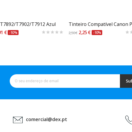
Carrinho
Carrinho
 T7892/T7902/T7912 Azul
91 €
2,25 €
-10%
2,50 €
-10%
Su
comercial@dex.pt