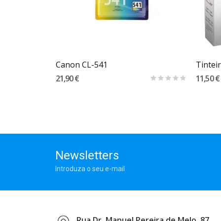
Carrinho
Canon CL-541
Tintei
21,90 €
11,50 €
Newsletters
Introduza o seu e-mail
Rua Dr. Manuel Pereira de Melo, 87,