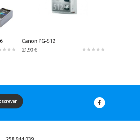
Carrinho
36
Canon PG-512
Canon CL-5
21,90 €
21,50 €
bscrever
258 944 039