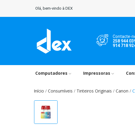
Olá, bem-vindo à DEX
Contacte-n
258 944 03
914 718 92
Computadores
Impressoras
Con
Início
Consumíveis
Tinteiros Originais
Canon
C