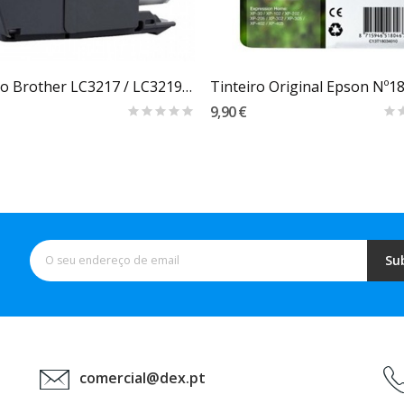
Carrinho
Carrinho
Tinteiro Brother LC3217 / LC3219 XL 18ml Amarelo
9,90 €
Su
comercial@dex.pt