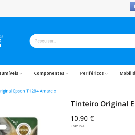
os
9
4
sumíveis
Componentes
Periféricos
Mobili
Original Epson T1284 Amarelo
Tinteiro Original
10,90 €
Com IVA