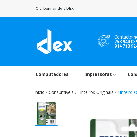
Olá, bem-vindo à DEX
Contacte-n
258 944 03
914 718 92
Computadores
Impressoras
Con
Início
Consumíveis
Tinteiros Originais
Tinteiro 