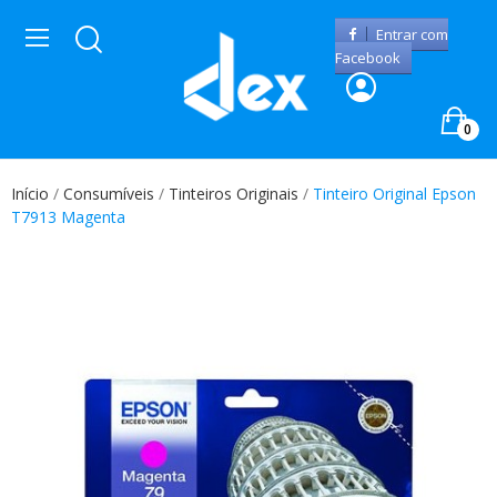
Entrar com
Facebook
0
Início
Consumíveis
Tinteiros Originais
Tinteiro Original Epson
T7913 Magenta