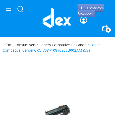
Entrar com
Facebook
0
Início
Consumíveis
Toners Compatíveis
Canon
Toner
Compatível Canon CRG-708 /108 (0266B002AA) (53a)