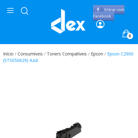
Entrar com
Facebook
0
Início
Consumíveis
Toners Compatíveis
Epson
Epson C2900
(STS050629) Azul