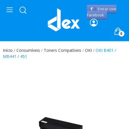
Entrar com
Facebook
0
Início
Consumíveis
Toners Compatíveis
OKI
OKI B401 /
MB441 / 451