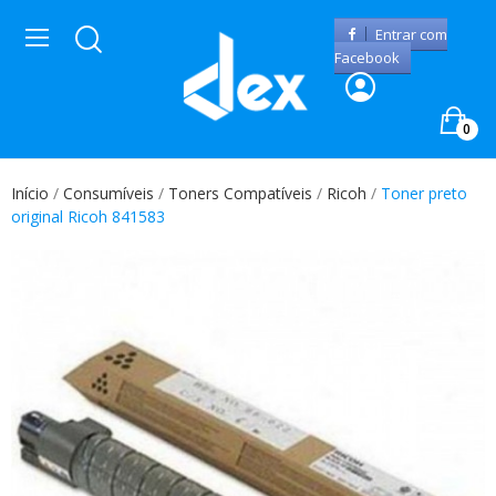
Entrar com
Facebook
0
Início
Consumíveis
Toners Compatíveis
Ricoh
Toner preto
original Ricoh 841583