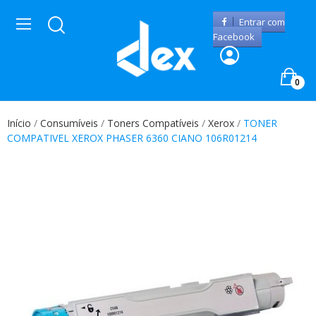
Entrar com
Facebook
0
Início
Consumíveis
Toners Compatíveis
Xerox
TONER
COMPATIVEL XEROX PHASER 6360 CIANO 106R01214