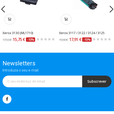
Xerox 3130 (ML1710)
Xerox 3117 / 3122 / 3124 / 3125
15,75 €
17,91 €
17,50 €
-10%
19,90 €
-10%
Newsletters
Introduza o seu e-mail
Subscrever