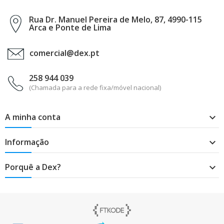
Rua Dr. Manuel Pereira de Melo, 87, 4990-115
Arca e Ponte de Lima
comercial@dex.pt
258 944 039
(Chamada para a rede fixa/móvel nacional)
A minha conta

Informação

Porquê a Dex?
