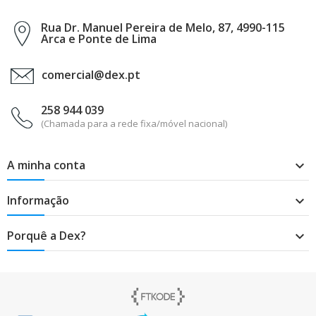
Rua Dr. Manuel Pereira de Melo, 87, 4990-115
Arca e Ponte de Lima
comercial@dex.pt
258 944 039
(Chamada para a rede fixa/móvel nacional)
A minha conta

Informação

Porquê a Dex?
