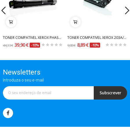
TONER COMPATIVEL XEROX PHASER 7800 PRETO 106R01569
TONER COMPATIVEL XEROX 203A/204A PRETO - BT-TN2000
39,90 €
8,89 €
44,33 €
-10%
9,88 €
-10%
Newsletters
Introduza o seu e-mail
Subscrever