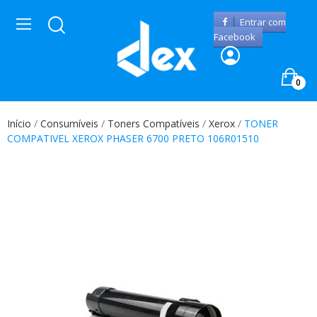
Entrar com
Facebook
0
Início
Consumíveis
Toners Compatíveis
Xerox
TONER
COMPATIVEL XEROX PHASER 6700 PRETO 106R01510