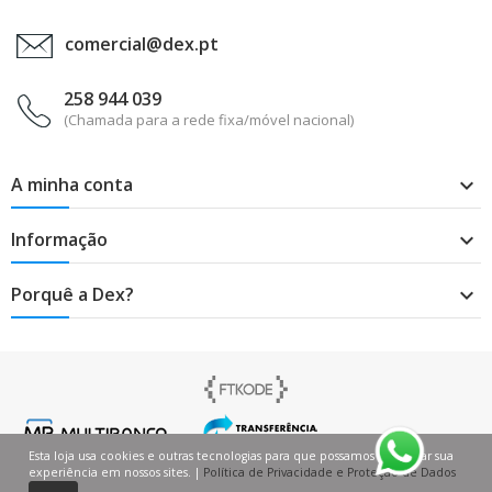
comercial@dex.pt
258 944 039
(Chamada para a rede fixa/móvel nacional)
A minha conta

Informação

Porquê a Dex?

Esta loja usa cookies e outras tecnologias para que possamos melhorar sua
experiência em nossos sites. |
Política de Privacidade e Proteção de Dados
0
0