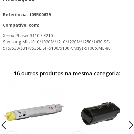
Referência: 109R00639
Compatível com:
Xerox Phaser 3110 / 3210
Samsung ML-1010/1020M/1210/1220M/1250/1430,SF-
515/530/531P/535E,SF-5100/5100P,Msys-5100p,ML-80
16 outros produtos na mesma categoria: