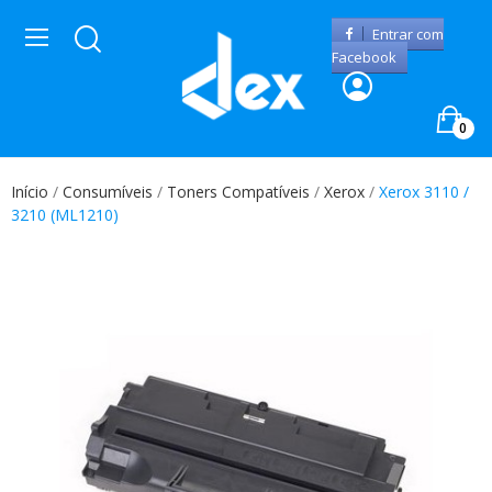
Entrar com
Facebook
0
Início
Consumíveis
Toners Compatíveis
Xerox
Xerox 3110 /
3210 (ML1210)