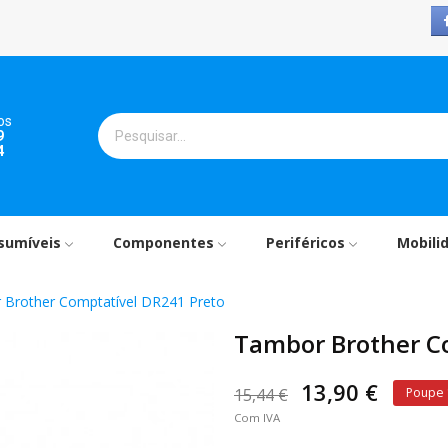
os
9
4
sumíveis
Componentes
Periféricos
Mobili
Brother Comptatível DR241 Preto
Tambor Brother C
13,90 €
15,44 €
Poupe
Com IVA