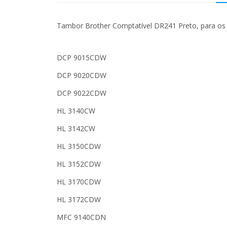
Tambor Brother Comptatível DR241 Preto, para os
DCP 9015CDW
DCP 9020CDW
DCP 9022CDW
HL 3140CW
HL 3142CW
HL 3150CDW
HL 3152CDW
HL 3170CDW
HL 3172CDW
MFC 9140CDN