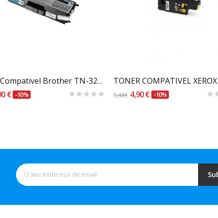
Carrinho
Carrinho
Toner Compativel Brother TN-326C / TN-336C Azul
90 €
4,90 €
-10%
5,44 €
-10%
Su