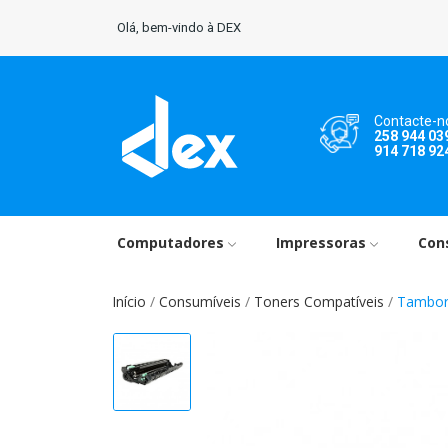
Olá, bem-vindo à DEX
Contacte-n
258 944 03
914 718 92
Computadores
Impressoras
Con
Início
Consumíveis
Toners Compatíveis
Tambor 