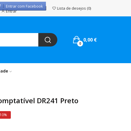
Entrar com Facebook
Lista de desejos
0
Entrar
0,00 €
0
dade
omptatível DR241 Preto
 10%