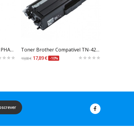
Carrinho
TONER COMPATIVEL XEROX PHASER 6000/6010 AMARELO...
Toner Brother Compatível TN-421 / TN-423 /...
Kyocera TK-
17,89 €
13,41 €
19,88 €
-10%
14,90 €
bscrever