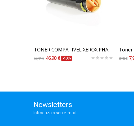
Carrinho
Toner Brother TN-3480 Preto - Compatível
TONER COMPATIVEL XEROX PHASER 7760 AMARELO...
46,90 €
7,
52,11 €
-10%
8,78 €
Newsletters
Introduza o seu e-mail