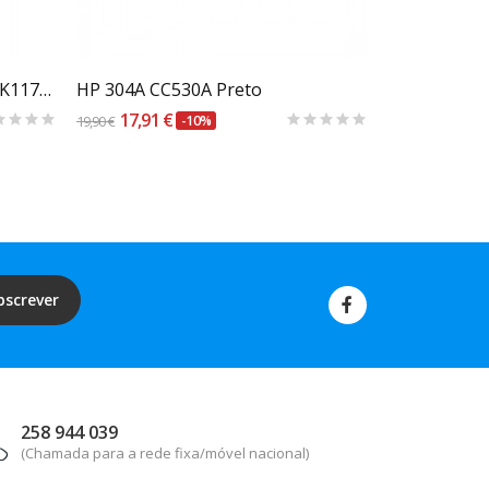
Carrinho
Toner Compatível Kyocera TK1170 - 7200 páginas
HP 304A CC530A Preto
17,91 €
40,90 €
19,90 €
-10%
45,44 €
bscrever
258 944 039
(Chamada para a rede fixa/móvel nacional)