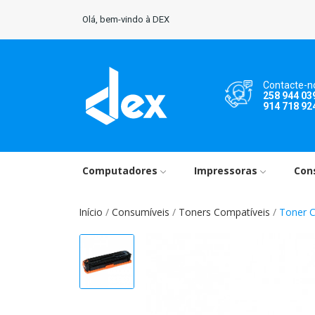
Olá, bem-vindo à DEX
Contacte-n
258 944 03
914 718 92
Computadores
Impressoras
Con
Início
Consumíveis
Toners Compatíveis
Toner 