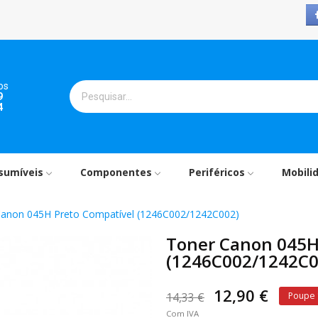
os
9
4
sumíveis
Componentes
Periféricos
Mobili
Canon 045H Preto Compatível (1246C002/1242C002)
Toner Canon 045H
(1246C002/1242C0
12,90 €
14,33 €
Poupe
Com IVA