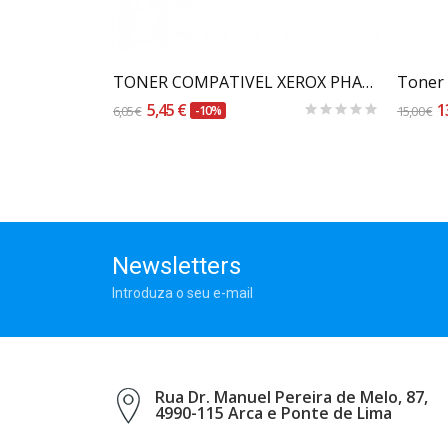
Carrinho
eto
TONER COMPATIVEL XEROX PHASER 6500 PRETO 106R01597
5,45 €
1
6,05 €
-10%
15,00 €
Newsletters
Introduza o seu e-mail
Rua Dr. Manuel Pereira de Melo, 87,
4990-115 Arca e Ponte de Lima