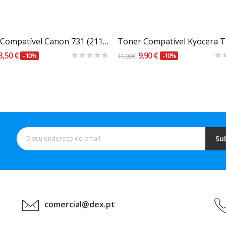
Carrinho
Carrinho
Toner Compatível Canon 731 (211a) Azul
3,50 €
9,90 €
-10%
11,00 €
-10%
Su
comercial@dex.pt