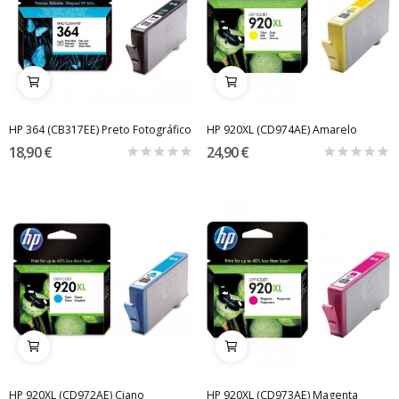
HP 364 (CB317EE) Preto Fotográfico
HP 920XL (CD974AE) Amarelo
18,90 €
24,90 €
HP 920XL (CD972AE) Ciano
HP 920XL (CD973AE) Magenta