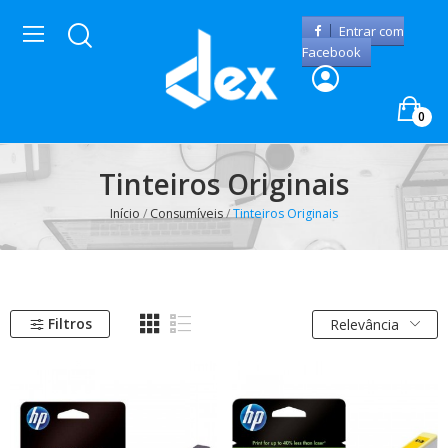
Entrar com
Facebook
0
Tinteiros Originais
Início
Consumíveis
Tinteiros Originais
Filtros
Relevância