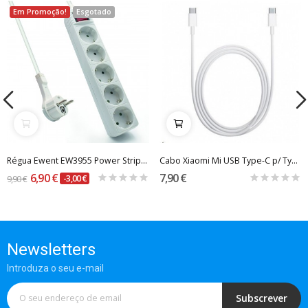
Em Promoção!
Esgotado
Régua Ewent EW3955 Power Strip 5 Tomadas Schuko...
Cabo Xiaomi Mi USB Type-C p/ Type-C 1.5m Branco
6,90 €
7,90 €
9,90 €
-3,00 €
Newsletters
Introduza o seu e-mail
Subscrever