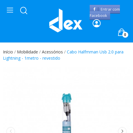
Entrar com
Facebook
0
Início
Mobilidade
Acessórios
Cabo Halfmman Usb 2.0 para
Lightning - 1metro - revestido