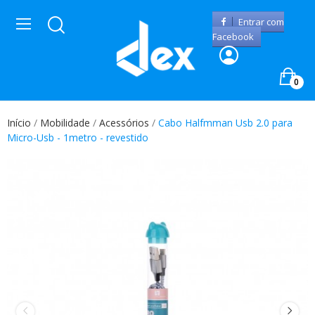
Entrar com
Facebook
0
Início
Mobilidade
Acessórios
Cabo Halfmman Usb 2.0 para
Micro-Usb - 1metro - revestido