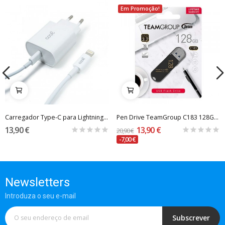
Em Promoção!
Carregador Type-C para Lightning 1,2 Metro -...
Pen Drive TeamGroup C183 128Gb USB3.2
13,90 €
13,90 €
20,90 €
-7,00 €
Newsletters
Introduza o seu e-mail
Subscrever