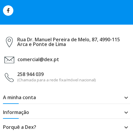
Rua Dr. Manuel Pereira de Melo, 87, 4990-115
Arca e Ponte de Lima
comercial@dex.pt
258 944 039
(Chamada para a rede fixa/móvel nacional)
A minha conta

Informação

Porquê a Dex?
